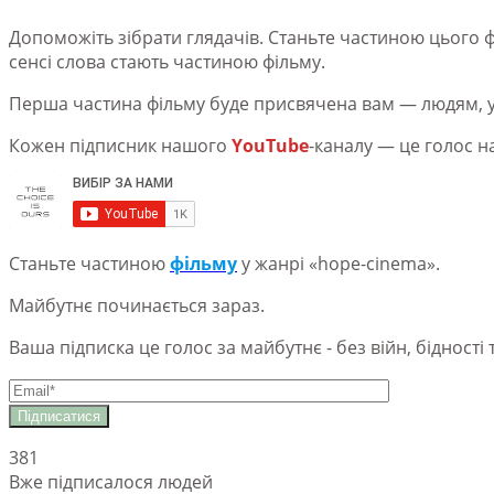
Допоможіть зібрати глядачів. Станьте частиною цього ф
сенсі слова стають частиною фільму.
Перша частина фільму буде присвячена вам — людям, усі
Кожен підписник нашого
YouTube
-каналу — це голос на
Станьте частиною
фільму
у жанрі «hope-cinema».
Майбутнє починається зараз.
Ваша підписка це голос за майбутнє - без війн, бідності
381
Вже підписалося людей