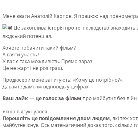
Мене звати Анатолій Карпов. Я працюю над повнометр
Це захоплива історія про те, як людство знаходить ш
людський потенціал.
Хочете побачити такий фільм?
А взяти участь?
У вас є така можливість. Прямо зараз.
Це не жарт і не розіграш.
Продюсери мене запитують: «Кому це потрібно?».
Давайте дамо їм відповідь у цифрах.
Ваш лайк — це голос за фільм
про майбутнє без війн 
Якщо відгукнулося
Перешліть це повідомлення двом людям
, які теж х
майбутнє існує. Ось математичний доказ того, скільки гл