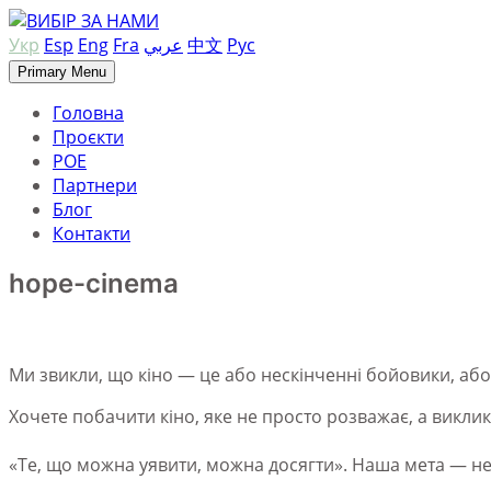
Skip
to
Укр
Esp
Eng
Fra
عربي
中文
Рус
content
Primary Menu
Головна
Проєкти
РОЕ
Партнери
Блог
Контакти
hope-cinema
Ми звикли, що кіно — це або нескінченні бойовики, або 
Хочете побачити кіно, яке не просто розважає, а виклика
«Те, що можна уявити, можна досягти». Наша мета — не