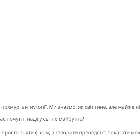
похмурі антиутопії. Ми знаємо, як світ гине, але майже н
є почуття надії у світле майбутнє?
 просто зняти фільм, а створити прецедент: показати мо