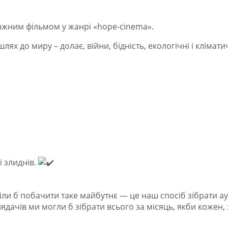
ажним фільмом у жанрі «hope-cinema».
лях до миру – долає, війни, бідність, екологічні і клімат
і злиднів.
отіли б побачити таке майбутнє — це наш спосіб зібрати ау
ядачів ми могли б зібрати всього за місяць, якби кожен, х