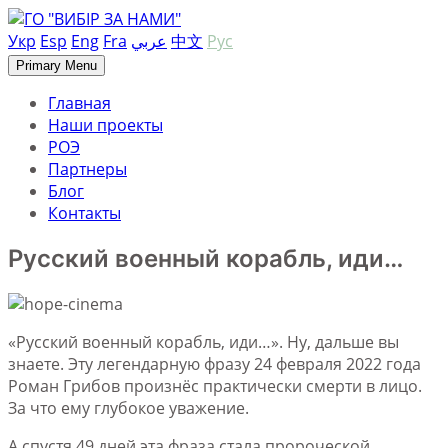
Skip
to
Укр
Esp
Eng
Fra
عربي
中文
Рус
content
Primary Menu
Главная
Наши проекты
РОЭ
Партнеры
Блог
Контакты
Русский военный корабль, иди…
«Русский военный корабль, иди…». Ну, дальше вы
знаете. Эту легендарную фразу 24 февраля 2022 года
Роман Грибов произнёс практически смерти в лицо.
За что ему глубокое уважение.
А спустя 49 дней эта фраза стала пророческой.