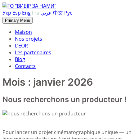
Skip
to
Укр
Esp
Eng
Fra
عربي
中文
Рус
content
Primary Menu
Maison
Nos projets
L’EOR
Les partenaires
Blog
Contacts
Mois :
janvier 2026
Nous recherchons un producteur !
Pour lancer un projet cinématographique unique — un
long métrage de fiction à fort impact social avec un