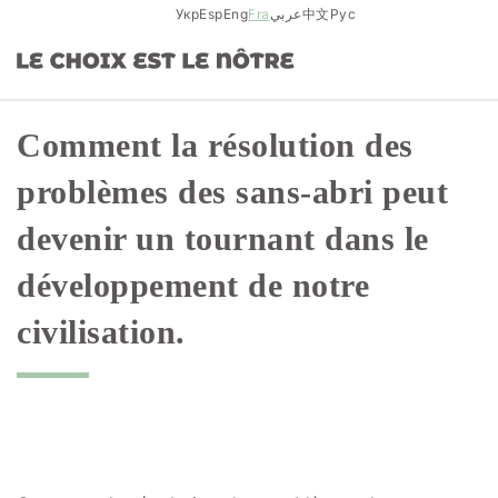
Skip
Укр
Esp
Eng
Fra
عربي
中文
Рус
to
content
Comment la résolution des
problèmes des sans-abri peut
devenir un tournant dans le
développement de notre
civilisation.