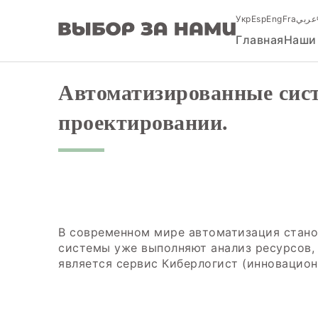
Skip
Укр
Esp
Eng
Fra
عربي
to
content
Главная
Наши
Автоматизированные сис
проектировании.
В современном мире автоматизация стано
системы уже выполняют анализ ресурсов,
является сервис Киберлогист (инновацион