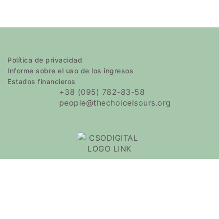
Política de privacidad
Informe sobre el uso de los ingresos
Estados financieros
+38 (095) 782-83-58
people@thechoiceisours.org