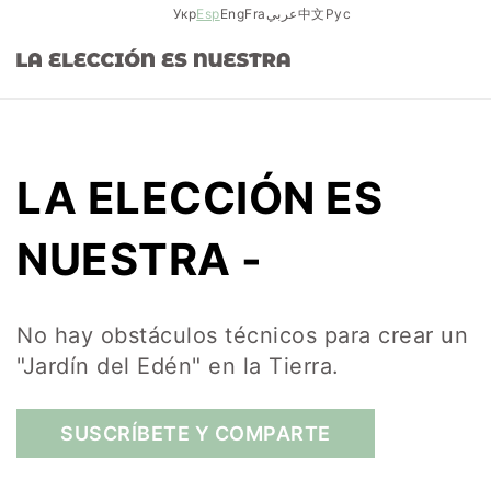
Skip
Укр
Esp
Eng
Fra
عربي
中文
Рус
to
content
LA ELECCIÓN ES
NUESTRA -
No hay obstáculos técnicos para crear un
"Jardín del Edén" en la Tierra.
SUSCRÍBETE Y COMPARTE