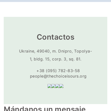
Contactos
Ukraine, 49040, m. Dnipro, Topolya-
1, bldg. 15, corp. 3, sq. 81.
+38 (095) 782-83-58
people@thechoiceisours.org
Mándanos un mensaje