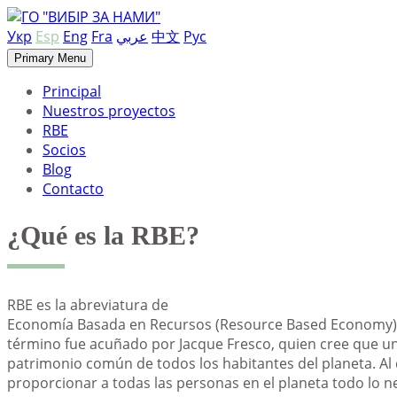
Skip
to
Укр
Esp
Eng
Fra
عربي
中文
Рус
content
Primary Menu
Principal
Nuestros proyectos
RBE
Socios
Blog
Contacto
¿Qué es la RBE?
RBE es la abreviatura de
Economía Basada en Recursos (Resource Based Economy), un
término fue acuñado por Jacque Fresco, quien cree que u
patrimonio común de todos los habitantes del planeta. Al 
proporcionar a todas las personas en el planeta todo lo ne