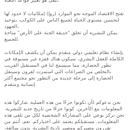
تبقى هو تغيير قواعد اللعبة.
تفتح الاقتصاد الموجه نحو الموارد (روإ) إمكانيات لا حدود لها
لتحسين مستوى الحياة لجميع الناس على الكوكب. بتوحيد
الجهود،
يمكن للبشرية أن تخلق “حديقة الجنة على الأرض” متاحة
للجميع.
بإنشاء نظام تعليمي دولي متقدم يمكن أن يكشف الإمكانات
الكاملة للعقل البشري، سيكون هناك قفزة غير مسبوقة في
تطور الحضارة، مما سيسمح لنا في المستقبل القريب
بالتخلص من الصراعات التي استمرت لقرون وسينقل
الحضارة إلى مرحلة جديدة من التطور نحو مجتمع أكثر
إنسانية ومتقدم.
نحن ندعوكم لأن تكونوا جزءًا من هذه العملية. شاركوا هذه
المعلومات مع الآخرين. كونوا جزءًا من تاريخ جديد للبشرية.
نحن نركز بوعي على المشاركة الشخصية لكل من تلقى هذه
المعلومات. مستقبلكم يعتمد على اختياركم. نعم، أنتم من
تقررون مصيركم ومصير تاريخ البشرية. بدون مبالغة،