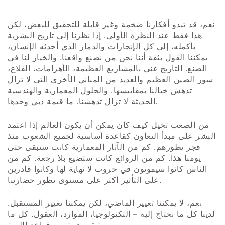
نعم، قد تبدو أفكارنا ضخمة وغير قابلة للتحقيق للبعض، لكن
هذا فقط عند النظرة الأولى. إذا نظرنا إلى تاريخ البشرية
بأكمله، إلى كل الإنجازات والدمار الذي أحدثه الإنسان،
يمكننا القول بثقة أننا نحن من نصنع واقعنا. والخيار لنا في
الصنع. التاريخ غني بالمشاريع العظيمة، الأهرامات، القلاع،
سور الصين العظيم والعديد من المباني الأخرى التي لا تزال
تدهش خيالنا بمقاييسها. والحلول المعمارية والهندسية
الحديثة لا تزال تدهشنا. ما قيمة دبي وحدها.
من الصعب تخيل كيف كان يمكن أن يكون العالم إذا اعتمد
البشر على مبدأ التعاون كقاعدة أساسية لجميع الشعوب منذ
فجر تطورهم. كم من الآثار المعمارية كانت ستبقى حتى
يومنا هذا. كم من الروائع كانت ستضيع بلا رجعة. كم من
الناس كانوا سيموتون في حروب لا نهاية لها وكانوا قادرين
على التأثير أكثر على مستوى تطور حضارتنا.
نعم، لا يمكننا تغيير الماضي، لكن يمكننا تغيير المستقبل.
لدينا كل ما نحتاج إليه – التكنولوجيا، الموارد، العقول. كل ما