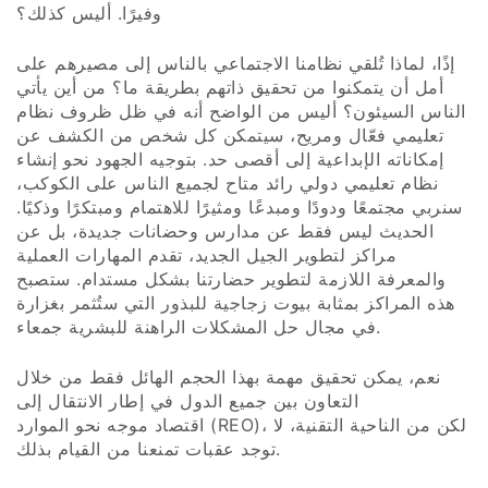
وفيرًا. أليس كذلك؟
إذًا، لماذا تُلقي نظامنا الاجتماعي بالناس إلى مصيرهم على
أمل أن يتمكنوا من تحقيق ذاتهم بطريقة ما؟ من أين يأتي
الناس السيئون؟ أليس من الواضح أنه في ظل ظروف نظام
تعليمي فعّال ومريح، سيتمكن كل شخص من الكشف عن
إمكاناته الإبداعية إلى أقصى حد. بتوجيه الجهود نحو إنشاء
نظام تعليمي دولي رائد متاح لجميع الناس على الكوكب،
سنربي مجتمعًا ودودًا ومبدعًا ومثيرًا للاهتمام ومبتكرًا وذكيًا.
الحديث ليس فقط عن مدارس وحضانات جديدة، بل عن
مراكز لتطوير الجيل الجديد، تقدم المهارات العملية
والمعرفة اللازمة لتطوير حضارتنا بشكل مستدام. ستصبح
هذه المراكز بمثابة بيوت زجاجية للبذور التي ستُثمر بغزارة
في مجال حل المشكلات الراهنة للبشرية جمعاء.
نعم، يمكن تحقيق مهمة بهذا الحجم الهائل فقط من خلال
التعاون بين جميع الدول في إطار الانتقال إلى
اقتصاد موجه نحو الموارد (REO)، لكن من الناحية التقنية، لا
توجد عقبات تمنعنا من القيام بذلك.