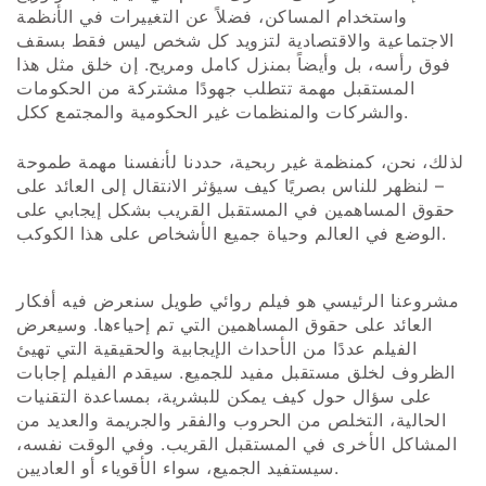
واستخدام المساكن، فضلاً عن التغييرات في الأنظمة
الاجتماعية والاقتصادية لتزويد كل شخص ليس فقط بسقف
فوق رأسه، بل وأيضاً بمنزل كامل ومريح. إن خلق مثل هذا
المستقبل مهمة تتطلب جهودًا مشتركة من الحكومات
والشركات والمنظمات غير الحكومية والمجتمع ككل.
لذلك، نحن، كمنظمة غير ربحية، حددنا لأنفسنا مهمة طموحة
– لنظهر للناس بصريًا كيف سيؤثر الانتقال إلى العائد على
حقوق المساهمين في المستقبل القريب بشكل إيجابي على
الوضع في العالم وحياة جميع الأشخاص على هذا الكوكب.
مشروعنا الرئيسي هو فيلم روائي طويل سنعرض فيه أفكار
العائد على حقوق المساهمين التي تم إحياءها. وسيعرض
الفيلم عددًا من الأحداث الإيجابية والحقيقية التي تهيئ
الظروف لخلق مستقبل مفيد للجميع. سيقدم الفيلم إجابات
على سؤال حول كيف يمكن للبشرية، بمساعدة التقنيات
الحالية، التخلص من الحروب والفقر والجريمة والعديد من
المشاكل الأخرى في المستقبل القريب. وفي الوقت نفسه،
سيستفيد الجميع، سواء الأقوياء أو العاديين.