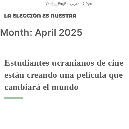
Skip
Укр
Esp
Eng
Fra
عربي
中文
Рус
to
content
Month:
April 2025
Estudiantes ucranianos de cine
están creando una película que
cambiará el mundo