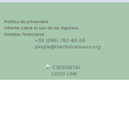
Política de privacidad
Informe sobre el uso de los ingresos
Estados financieros
+38 (095) 782-83-58
people@thechoiceisours.org