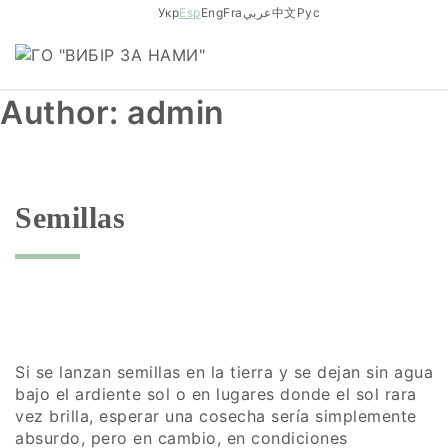
Skip
Укр
Esp
Eng
Fra
عربي
中文
Рус
to
content
Author:
admin
Semillas
Si se lanzan semillas en la tierra y se dejan sin agua
bajo el ardiente sol o en lugares donde el sol rara
vez brilla, esperar una cosecha sería simplemente
absurdo, pero en cambio, en condiciones